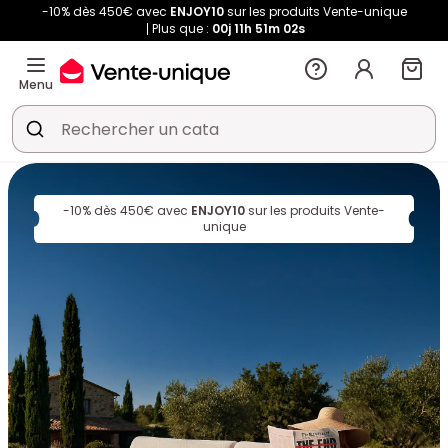
-10% dès 450€ avec
ENJOY10
sur les produits Vente-unique
Plus que :
00j
11h
51m
02s
Menu
-10% dès 450€ avec
ENJOY10
sur les produits Vente-
unique