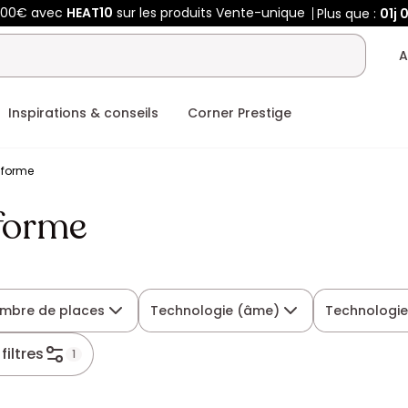
400€ avec
HEAT10
sur les produits Vente-unique
Plus que :
01j
A
Inspirations & conseils
Corner Prestige
 forme
forme
mbre de places
Technologie (âme)
Technologie
filtres
1