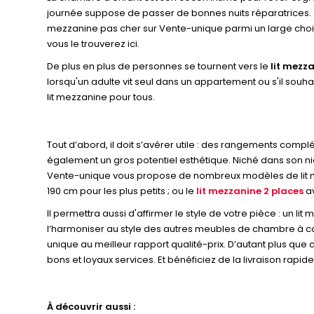
journée suppose de passer de bonnes nuits réparatrices. C’
mezzanine pas cher sur Vente-unique parmi un large choix 
vous le trouverez ici.
De plus en plus de personnes se tournent vers le
lit mezz
lorsqu'un adulte vit seul dans un appartement ou s'il so
lit mezzanine pour tous.
Tout d’abord, il doit s’avérer utile : des rangements complé
également un gros potentiel esthétique. Niché dans son ni
Vente-unique vous propose de nombreux modèles de lit mezza
190 cm pour les plus petits ; ou le
lit mezzanine 2 places
av
Il permettra aussi d'affirmer le style de votre pièce : un li
l’harmoniser au style des autres meubles de chambre à cou
unique au meilleur rapport qualité-prix. D’autant plus que
bons et loyaux services. Et bénéficiez de la livraison rapide
À découvrir aussi :