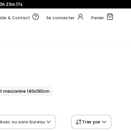
0h
23m
16s
ide & Contact
Se connecter
Panier
it mezzanine 140x190cm
Avec ou sans bureau
Trier par