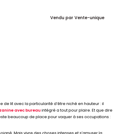
Vendu par Vente-unique
e de lit avec la particularité d’être niché en hauteur : il
zzanine avec bureau
intégré a tout pour plaire. Et que dire
ui reste beaucoup de place pour vaquer à ses occupations :
 soigné. Mais vivre des choses intenses et s’amuser la