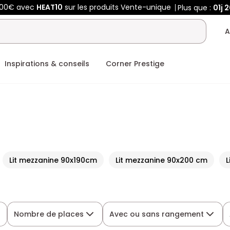
400€ avec
HEAT10
sur les produits Vente-unique
Plus que :
01j
2
A
Inspirations & conseils
Corner Prestige
Lit mezzanine 90x190cm
Lit mezzanine 90x200 cm
L
Nombre de places
Avec ou sans rangement