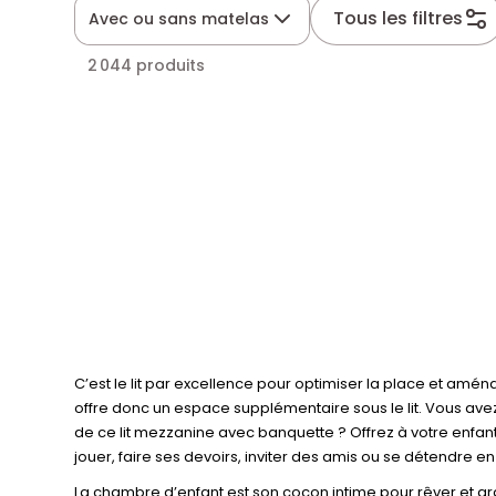
Tous les filtres
Avec ou sans matelas
2 044 produits
C’est le lit par excellence pour optimiser la place et amén
offre donc un espace supplémentaire sous le lit. Vous ave
de ce lit mezzanine avec banquette ? Offrez à votre enfant
jouer, faire ses devoirs, inviter des amis ou se détendre en l
La chambre d’enfant est son cocon intime pour rêver et gran