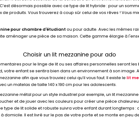
est désormais possible avec ce type de lit hybride : pour un sommeil d
de produits. Vous trouverez à coup sûr celui de vos rêves ! Vous mie
anine pour chambre d'étudiant
ou pour adulte. Avec les mêmes rais
uhaite aménager une pièce de sa maison. Cette gamme élargie à l'ens
Choisir un lit mezzanine pour ado
mentaires pour le linge de lit ou ses affaires personnelles seront les 
d, votre enfant se sentira bien dans un environnement à son image. A
nine afin que vous trouviez celui qu’il vous faut. Il existe le
lit m
ec un matelas de taille 140 x 190 cm pour les adolescents.
t mezzanine métal pour un style industriel par exemple, un lit mezzanine
cher et de jouer avec les couleurs pour créer une pièce chaleureuse 
 ce type de lit solide et robuste suivra votre enfant durant longtemps
 à domicile. Il est livré sur le pas de votre porte et se monte en peu 