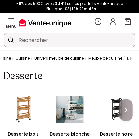
-11% dès 500€ avec
SUN11
sur les produits Vente-unique
Plus que :
03j
19h
29m
47s
Menu
uisine
Cuisine
Univers meuble de cuisine
Meuble de cuisine
Desser
Desserte
Desserte bois
Desserte blanche
Desserte noire