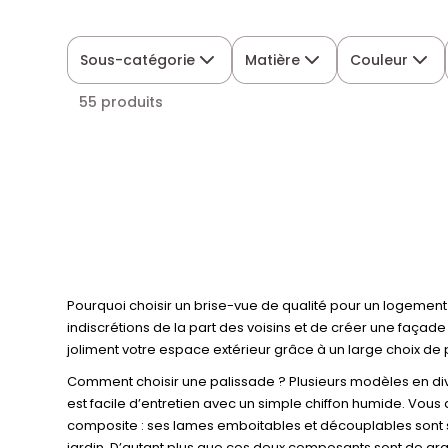
Sous-catégorie
Matière
Couleur
55 produits
Pourquoi choisir un brise-vue de qualité pour un logement 
indiscrétions de la part des voisins et de créer une façade
joliment votre espace extérieur grâce à un large choix de
Comment choisir une palissade ? Plusieurs modèles en dive
est facile d’entretien avec un simple chiffon humide. Vous a
composite : ses lames emboitables et découplables sont simp
jardin. D’autant plus que ces deux composants sont de gr