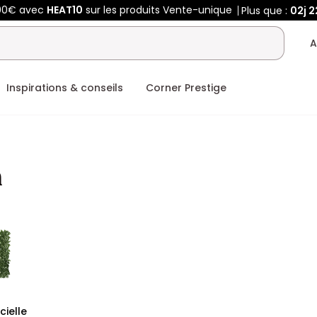
400€ avec
HEAT10
sur les produits Vente-unique
Plus que :
02j
2
A
Inspirations & conseils
Corner Prestige
n
icielle