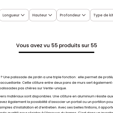
Longueur
Hauteur
Profondeur
Type de ki
Vous avez vu 55 produits sur 55
? Une palissade de jardin a une triple fonction : elle permet de pro
 accueillante. Cette clôture entre deux pans de murs sert également de
 palissades pas chères sur Vente-unique.
rs matériaux sont disponibles. Une clôture en aluminium résiste aux U
vez également la possibilité d’associer un portail ou un portillon pour
les d’installation et d’entretien. Avec ses belles finitions, il apport
ande qualité pour résister à l’épreuve du temps. C’est donc un inve