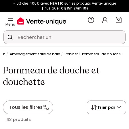
-10% dès 400€ avec
HEAT10
sur les produits Vente-unique
Plus que :
01j
15h
24m
09s
Menu
ain
Aménagement salle de bain
Robinet
Pommeau de douche et d
Pommeau de douche et
douchette
Tous les filtres
Trier par
43 produits