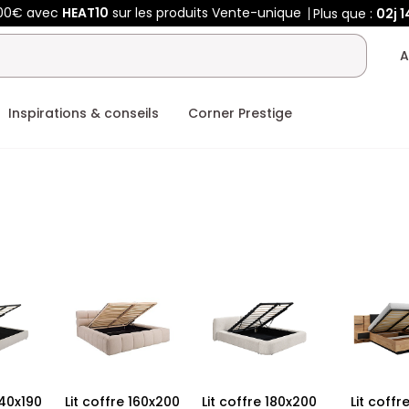
400€ avec
HEAT10
sur les produits Vente-unique
Plus que :
02j
1
A
Inspirations & conseils
Corner Prestige
140x190
Lit coffre 160x200
Lit coffre 180x200
Lit coffr