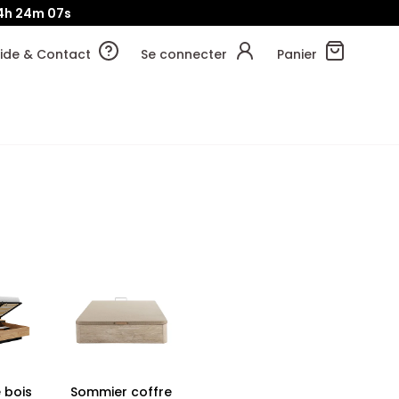
4h
24m
06s
ide & Contact
Se connecter
Panier
e bois
Sommier coffre