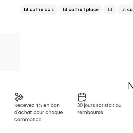
Lit coffre bois
Lit coffre 1 place
Lit
Lit c
N
Recevez 4% en bon
30 jours satisfait ou
d'achat pour chaque
remboursé
commande