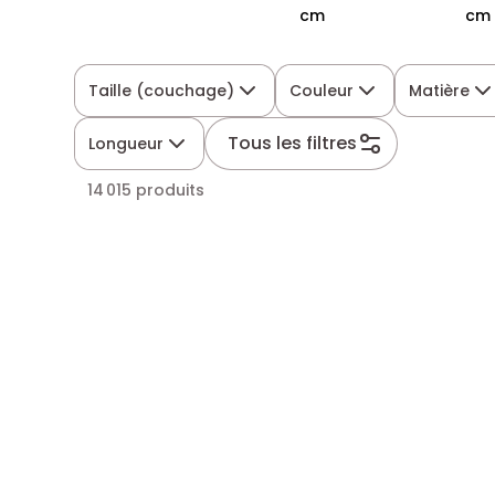
cm
cm
Taille (couchage)
Couleur
Matière
Tous les filtres
Longueur
14 015 produits