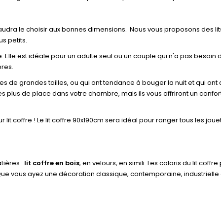
s faudra le choisir aux bonnes dimensions. Nous vous proposons des lit
us petits.
ndue. Elle est idéale pour un adulte seul ou un couple qui n'a pas beso
bres.
 de grandes tailles, ou qui ont tendance à bouger la nuit et qui ont 
es plus de place dans votre chambre, mais ils vous offriront un con
leur lit coffre ! Le lit coffre 90x190cm sera idéal pour ranger tous les
atières :
lit coffre en bois
, en velours, en simili. Les coloris du lit coffr
 Que vous ayez une décoration classique, contemporaine, industrielle ou