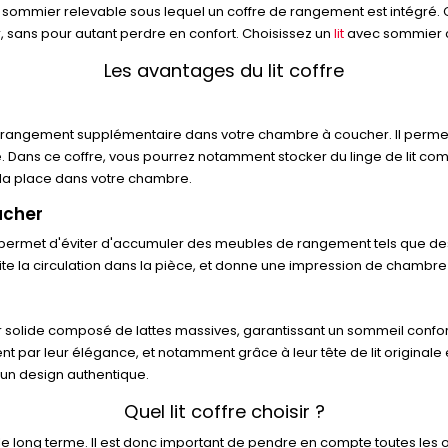
vec sommier relevable sous lequel un coffre de rangement est intégré. 
, sans pour autant perdre en confort. Choisissez un
lit
avec sommier co
Les avantages du lit coffre
 de rangement supplémentaire dans votre chambre à coucher. Il permet d
Dans ce coffre, vous pourrez notamment stocker du linge de lit com
 la place dans votre chambre.
ucher
ffre permet d'éviter d'accumuler des meubles de rangement tels que
ilite la circulation dans la pièce, et donne une impression de chambr
er solide composé de lattes massives, garantissant un sommeil conforta
guent par leur élégance, et notamment grâce à leur tête de lit originale 
t un design authentique.
Quel lit coffre choisir ?
ur le long terme. Il est donc important de pendre en compte toutes les o