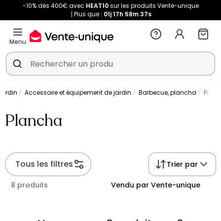
-10% dès 400€ avec
HEAT10
sur les produits Vente-unique
Plus que :
01j
17h
58m
36s
Menu
Jardin
Accessoire et équipement de jardin
Barbecue, plancha
Plan
Plancha
Tous les filtres
Trier par
8 produits
Vendu par Vente-unique