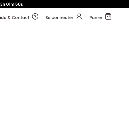
3h
01m
50s
ide & Contact
Se connecter
Panier