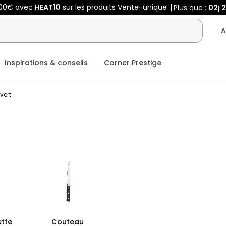
400€ avec
HEAT10
sur les produits Vente-unique
Plus que :
02j
2
A
Inspirations & conseils
Corner Prestige
vert
ette
Couteau