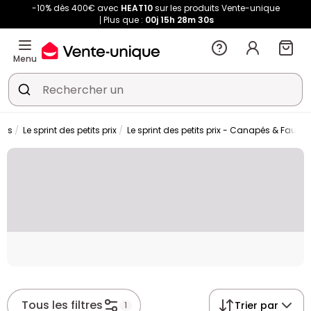
-10% dès 400€ avec
HEAT10
sur les produits Vente-unique
Plus que :
00j
15h
28m
29s
Menu
ons
Le sprint des petits prix
Le sprint des petits prix - Canapés & Fauteui
Placeholder
Tous les filtres
Trier par
1