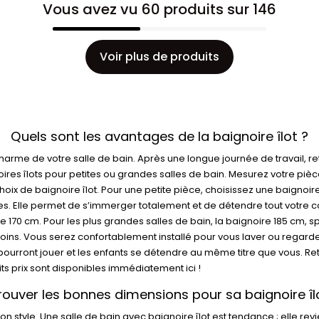
Vous avez vu 60 produits sur 146
Voir plus de produits
Quels sont les avantages de la baignoire îlot ?
charme de votre salle de bain. Après une longue journée de travail, r
ignoires îlots pour petites ou grandes salles de bain. Mesurez votre p
ix de baignoire îlot. Pour une petite pièce, choisissez une baignoir
es. Elle permet de s’immerger totalement et de détendre tout votre c
e 170 cm. Pour les plus grandes salles de bain, la baignoire 185 cm, sp
oins. Vous serez confortablement installé pour vous laver ou regarde
ourront jouer et les enfants se détendre au même titre que vous. Ret
its prix sont disponibles immédiatement ici !
rouver les bonnes dimensions pour sa baignoire îl
n style. Une salle de bain avec baignoire îlot est tendance ; elle re