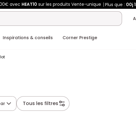
400€ avec
HEAT10
sur les produits Vente-unique
Plus que :
00j
A
Inspirations & conseils
Corner Prestige
lot
Tous les filtres
par