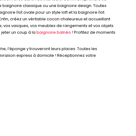
ne baignoire classique ou une baignoire design. Toutes
noire îlot ovale pour un style loft et la baignoire îlot
Enfin, créez un véritable cocon chaleureux et accueillant
he, vos vasques, vos meubles de rangements et vos objets
ez jeter un coup à la
baignoire balnéo
! Profitez de moments
uche, l’éponge y trouveront leurs places. Toutes les
 livraison express à domicile ! Réceptionnez votre