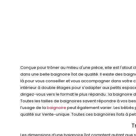
Conçue pour trôner au milieu d'une pièce, elle est l'atout 
dans une belle baignoire îlot de qualité. Il existe des ba
là pour vous conseiller et vous accompagner dans votre cho
intérieur à double étages pour s’adapter aux petits espac
dirigez-vous vers le format le plus répandu : la baignoire d
Toutes les tailles de baignoires savent répondre à vos bes
l’usage de la
baignoire
peut également varier. Les bébés p
qualité sur Vente-unique. Toutes ces baignoires îlots à pet
T
Les dimensions d’une baignoire îlot comptent autant que so