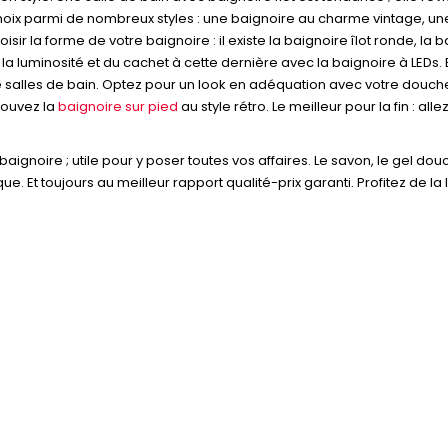
 choix parmi de nombreux styles : une baignoire au charme vintage, u
 la forme de votre baignoire : il existe la baignoire îlot ronde, la baig
a luminosité et du cachet à cette dernière avec la baignoire à LEDs. 
e salles de bain. Optez pour un look en adéquation avec votre douc
trouvez la
baignoire sur pied
au style rétro. Le meilleur pour la fin : all
 baignoire ; utile pour y poser toutes vos affaires. Le savon, le gel do
e. Et toujours au meilleur rapport qualité-prix garanti. Profitez de la