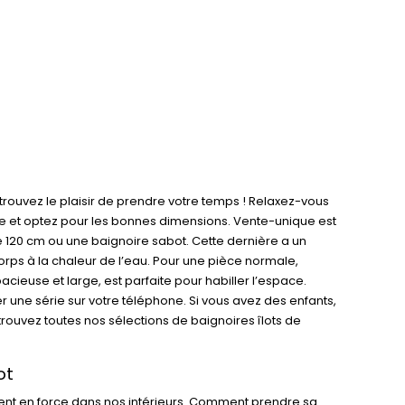
etrouvez le plaisir de prendre votre temps ! Relaxez-vous
ièce et optez pour les bonnes dimensions. Vente-unique est
e 120 cm ou une baignoire sabot. Cette dernière a un
orps à la chaleur de l’eau. Pour une pièce normale,
acieuse et large, est parfaite pour habiller l’espace.
r une série sur votre téléphone. Si vous avez des enfants,
rouvez toutes nos sélections de baignoires îlots de
ot
vient en force dans nos intérieurs. Comment prendre sa