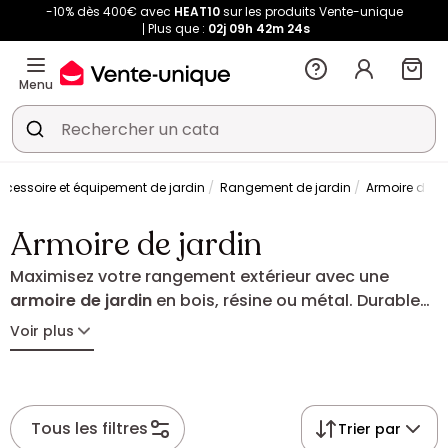
-10% dès 400€ avec
HEAT10
sur les produits Vente-unique
Plus que :
02j
09h
42m
24s
Menu
ccessoire et équipement de jardin
Rangement de jardin
Armoire de ja
Armoire de jardin
Maximisez votre rangement extérieur avec une
armoire de jardin
en bois, résine ou métal. Durable
et compacte, elle accueille vos outils et accessoires
Voir plus
tout en s'adaptant à la configuration de votre
extérieur. Une solution simple et efficace pour un
jardin bien tenu en toute saison.
Tous les filtres
Trier par