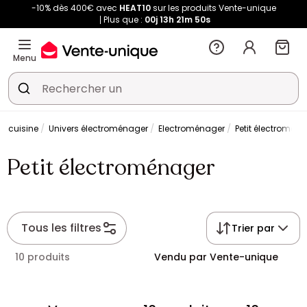
-10% dès 400€ avec
HEAT10
sur les produits Vente-unique
Plus que :
00j
13h
21m
50s
Menu
t cuisine
Univers électroménager
Electroménager
Petit électromén
Petit électroménager
Tous les filtres
Trier par
10 produits
Vendu par Vente-unique