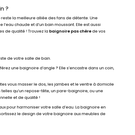
in ?
e
reste la meilleure alliée des fans de détente. Une
de l’eau chaude et d’un bain moussant. Elle est aussi
s de qualité ! Trouvez la
baignoire pas chère
de vos
ste de votre salle de bain.
éférez une baignoire d’angle ? Elle s’encastre dans un coin,
ites vous masser le dos, les jambes et le ventre à domicile
s telles qu’un repose-tête, un pare-baignoire, ou une
nelle et de qualité !
iaux pour harmoniser votre salle d’eau. La baignoire en
assortissez le design de votre baignoire aux meubles de