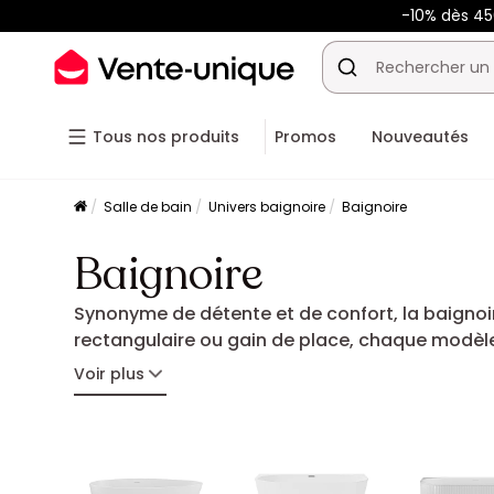
-10% dès 4
Tous nos produits
Promos
Nouveautés
Salle de bain
Univers baignoire
Baignoire
Baignoire
Synonyme de détente et de confort, la baignoire
rectangulaire ou gain de place, chaque modèle
baignoire idéale pour profiter pleinement de vo
Voir plus