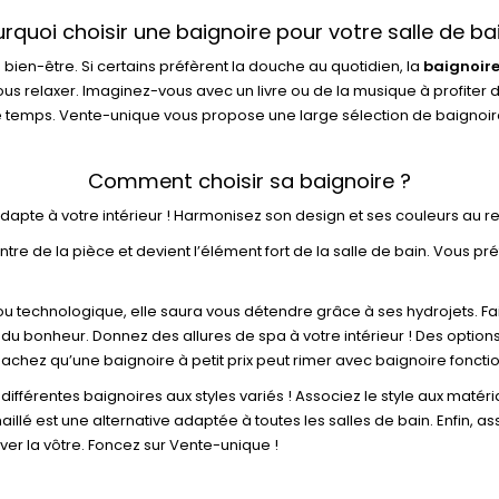
rquoi choisir une baignoire pour votre salle de ba
ien-être. Si certains préfèrent la douche au quotidien, la
baignoir
ous relaxer. Imaginez-vous avec un livre ou de la musique à profiter 
me temps. Vente-unique vous propose une large sélection de baignoire
Comment choisir sa baignoire ?
’adapte à votre intérieur ! Harmonisez son design et ses couleurs au re
ntre de la pièce et devient l’élément fort de la salle de bain. Vous pr
jou technologique, elle saura vous détendre grâce à ses hydrojets. Fa
du bonheur. Donnez des allures de spa à votre intérieur ! Des option
chez qu’une baignoire à petit prix peut rimer avec baignoire fonction
différentes baignoires aux styles variés ! Associez le style aux matér
maillé est une alternative adaptée à toutes les salles de bain. Enfin, 
ver la vôtre. Foncez sur Vente-unique !