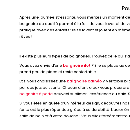
Pou
Après une journée stressante, vous méritez un moment de b
baignoire de qualité permet à la fois de vous laver et de v
pratique avec des enfants : ils se lavent et jouent en mê
rêves !
Il existe plusieurs types de baignoires. Trouvez celle qui s
Vous avez envie d’une
baignoire îlot
? Elle se place au ce
prend peu de place et reste confortable.
Et si vous choisissiez une
baignoire balnéo
? Véritable bi
par des jets puissants. Chacun d’entre eux vous procurera 
baignoire à porte
peuvent sublimer l’expérience du bain. Sa
Si vous êtes en quête d’un intérieur design, découvrez nos 
fonte est la plus répandue grâce à sa durabilité. L’acier é
salle de bain et à votre douche ! Vous allez forcément trou