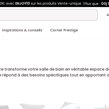
50€ avec
ENJOY10
sur les produits Vente-unique
Plus que :
00j
A
Inspirations & conseils
Corner Prestige
 transforme votre salle de bain en véritable espace de 
 répond à des besoins spécifiques tout en apportant du
s instants de relaxation.