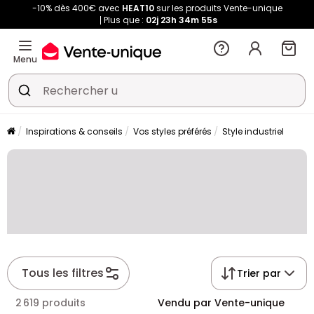
-10% dès 400€ avec
HEAT10
sur les produits Vente-unique
Plus que :
02j
23h
34m
55s
Menu
Inspirations & conseils
Vos styles préférés
Style industriel
Tous les filtres
Trier par
2 619 produits
Vendu par Vente-unique