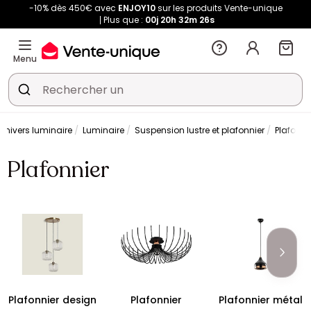
-10% dès 450€ avec
ENJOY10
sur les produits Vente-unique
Plus que :
00j
20h
32m
26s
Menu
Univers luminaire
Luminaire
Suspension lustre et plafonnier
Plafonni
Plafonnier
Plafonnier design
Plafonnier
Plafonnier métal