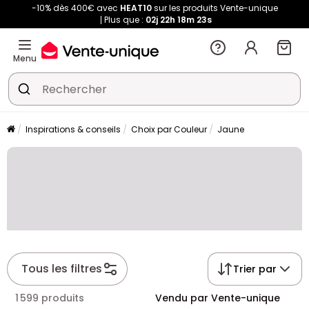
-10% dès 400€ avec
HEAT10
sur les produits Vente-unique
Plus que :
02j
22h
18m
22s
Menu
Inspirations & conseils
Choix par Couleur
Jaune
Tous les filtres
Trier par
1 599 produits
Vendu par Vente-unique