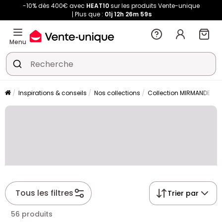
-10% dès 400€ avec
HEAT10
sur les produits Vente-unique
Plus que :
01j
12h
26m
59s
Menu
Inspirations & conseils
Nos collections
Collection MIRMANDE
Tous les filtres
Trier par
56 produits