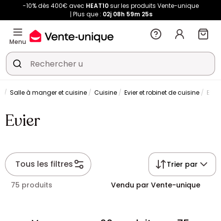
-10% dès 400€ avec
HEAT10
sur les produits Vente-unique
Plus que :
02j
08h
59m
25s
Menu
Salle à manger et cuisine
Cuisine
Evier et robinet de cuisine
Evier
Evier
Tous les filtres
Trier par
75 produits
Vendu par Vente-unique