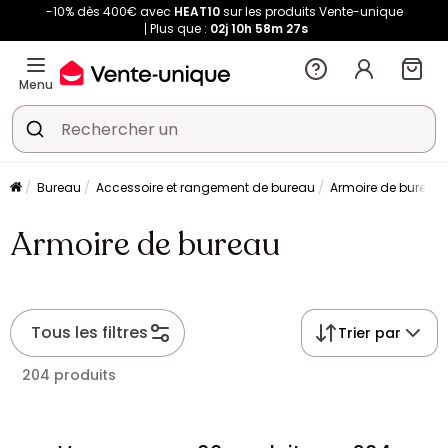
-10% dès 400€ avec
HEAT10
sur les produits Vente-unique
Plus que :
02j
10h
58m
27s
Menu
Bureau
Accessoire et rangement de bureau
Armoire de bureau
Armoire de bureau
Tous les filtres
Trier par
204 produits