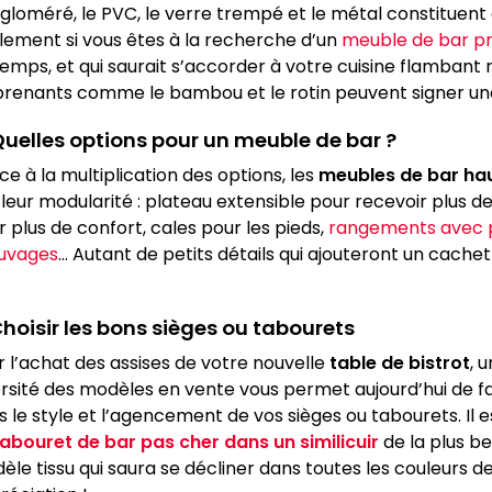
ggloméré, le PVC, le verre trempé et le métal constituent
lement si vous êtes à la recherche d’un
meuble de bar p
temps, et qui saurait s’accorder à votre cuisine flambant 
prenants comme le bambou et le rotin peuvent signer un
Quelles options pour un meuble de bar ?
e à la multiplication des options, les
meubles de bar h
 leur modularité : plateau extensible pour recevoir plus
 plus de confort, cales pour les pieds,
rangements avec p
uvages
… Autant de petits détails qui ajouteront un cach
Choisir les bons sièges ou tabourets
r l’achat des assises de votre nouvelle
table de bistrot
, 
ersité des modèles en vente vous permet aujourd’hui de fai
s le style et l’agencement de vos sièges ou tabourets. Il
tabouret de bar pas cher
dans un similicuir
de la plus be
le tissu qui saura se décliner dans toutes les couleurs de