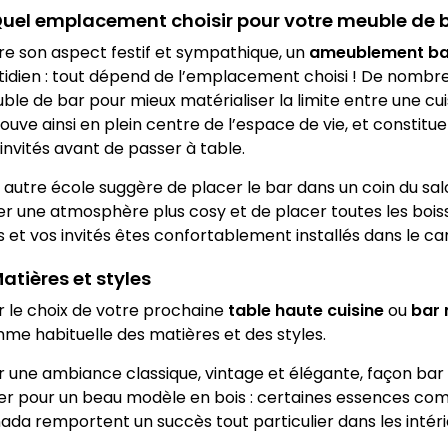
Quel emplacement choisir pour votre meuble de b
re son aspect festif et sympathique, un
ameublement ba
tidien : tout dépend de l’emplacement choisi ! De nombreux
le de bar pour mieux matérialiser la limite entre une cuisi
ouve ainsi en plein centre de l’espace de vie, et constit
invités avant de passer à table.
 autre école suggère de placer le bar dans un coin du sal
er une atmosphère plus cosy et de placer toutes les bois
s et vos invités êtes confortablement installés dans le c
Matières et styles
r le choix de votre prochaine
table haute cuisine
ou
bar
me habituelle des matières et des styles.
r une ambiance classique, vintage et élégante, façon bar 
er pour un beau modèle en bois : certaines essences comm
ada remportent un succès tout particulier dans les intér