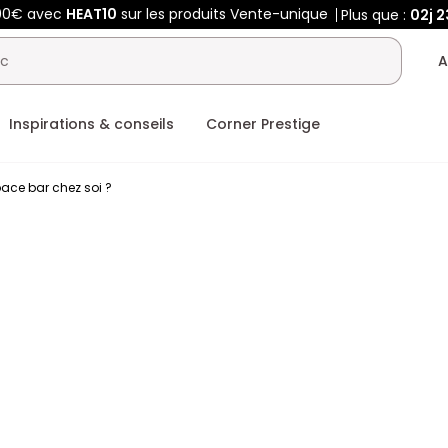
400€ avec
HEAT10
sur les produits Vente-unique
Plus que :
02j
2
A
Inspirations & conseils
Corner Prestige
ce bar chez soi ?