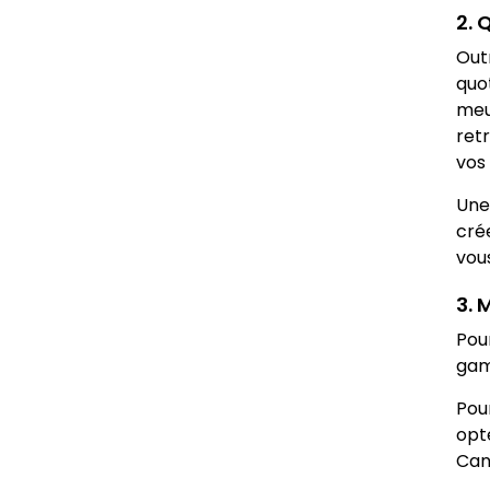
2. 
Out
quo
meub
retr
vos 
Une
cré
vou
3. 
Pou
gam
Pou
opt
Can