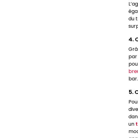
L’a
éga
du 
sur
4. 
Grâc
par
pour
bre
bar.
5. 
Pou
div
dan
un
modè