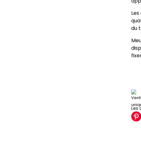
app
Les
qual
du 
Meu
dis
fix
Les 