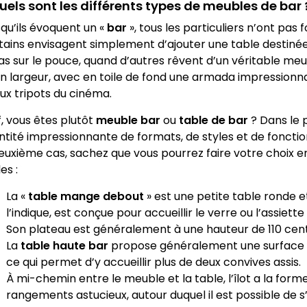
Quels sont les différents types de meubles de bar 
squ’ils évoquent un «
bar
», tous les particuliers n’ont pa
tains envisagent simplement d’ajouter une table destiné
as sur le pouce, quand d’autres rêvent d’un véritable meu
en largeur, avec en toile de fond une armada impressionna
ux tripots du cinéma.
f, vous êtes plutôt
meuble bar
ou
table de bar
? Dans le 
ntité impressionnante de formats, de styles et de foncti
deuxième cas, sachez que vous pourrez faire votre choix en
es :
La «
table mange debout
» est une petite table ronde
l’indique, est conçue pour accueillir le verre ou l’assiette
Son plateau est généralement à une hauteur de 110 cen
La
table haute bar
propose généralement une surface p
ce qui permet d’y accueillir plus de deux convives assis.
À mi-chemin entre le meuble et la table, l’îlot a la form
rangements astucieux, autour duquel il est possible de s