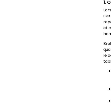
1. 
Lor
Cer
rep
et 
bea
Bre
qua
le 
tabl