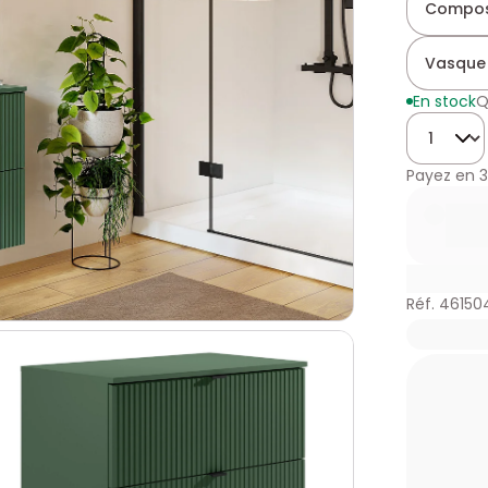
Compos
Vasque
En stock
Q
Quantité
Payez en
3
Réf. 46150