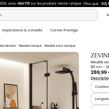
400€ avec
HEAT10
sur les produits Vente-unique
Plus que :
00j
A
Inspirations & conseils
Corner Prestige
lle de bain
Meuble vasque
Meuble sous vasque
ZEVINI
Meuble sou
80 cm - ZE
289,99
Descripti
Couleur
Longueu