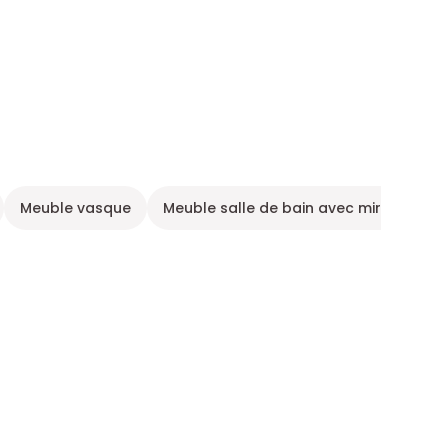
Meuble vasque
Meuble salle de bain avec miroir
Me