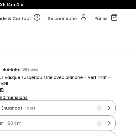
13h
14m
39s
ide & Contact
Se connecter
Panier
1669 avis
s vasque suspendu strié avec planche - Vert mat -
VINI
 €
on
Dimensions
 (nuance) :
Vert
2
r :
80 cm
3