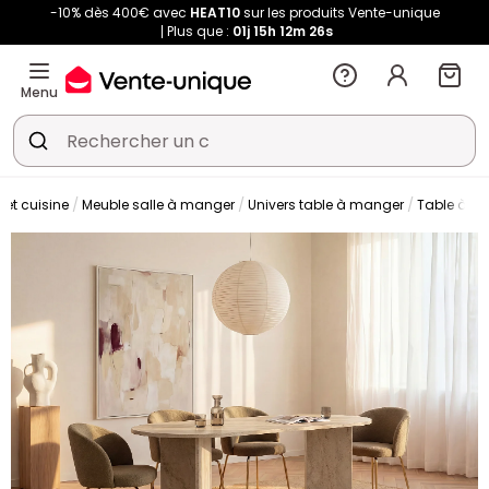
-10% dès 400€ avec
HEAT10
sur les produits Vente-unique
Plus que :
01j
15h
12m
24s
Menu
 et cuisine
Meuble salle à manger
Univers table à manger
Table à m