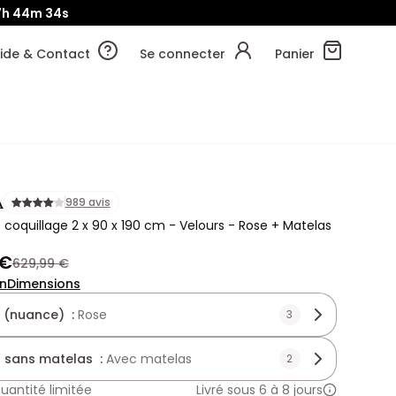
7h
44m
33s
ide & Contact
Se connecter
Panier
A
989 avis
e coquillage 2 x 90 x 190 cm - Velours - Rose + Matelas
 €
629,99 €
on
Dimensions
 (nuance) :
Rose
3
 sans matelas :
Avec matelas
2
uantité limitée
Livré sous 6 à 8 jours