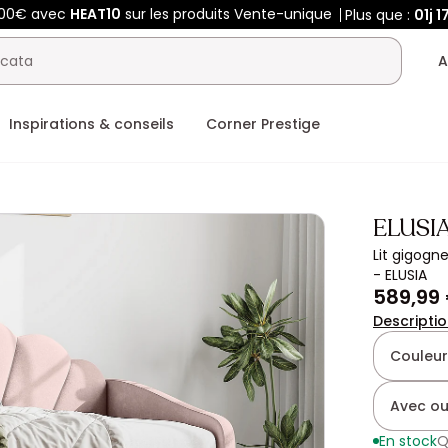
400€ avec
HEAT10
sur les produits Vente-unique
Plus que :
01j
1
A
Inspirations & conseils
Corner Prestige
ELUSI
Lit gigogn
- ELUSIA
589,99
Descripti
Couleur
Avec ou
En stock
Q