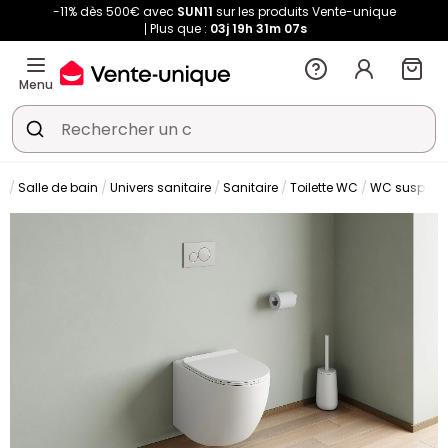
-11% dès 500€ avec
SUN11
sur les produits Vente-unique
Plus que :
03j
19h
31m
06s
Menu
Salle de bain
Univers sanitaire
Sanitaire
Toilette WC
WC suspen