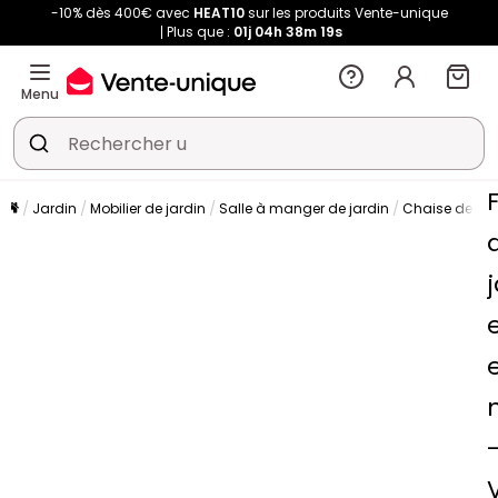
-10% dès 400€ avec
HEAT10
sur les produits Vente-unique
Plus que :
01j
04h
38m
17s
Menu
Jardin
Mobilier de jardin
Salle à manger de jardin
Chaise de jar