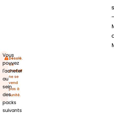
Vous
Désolé.
pouvez
Ce
l'acheter
produit
ne se
au
vend
sein
pas à
des
l'unité.
packs
suivants