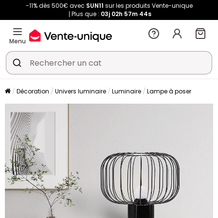
-11% dès 500€ avec
SUN11
sur les produits Vente-unique
Plus que :
03j
02h
57m
43s
Menu
Décoration
Univers luminaire
Luminaire
Lampe à poser