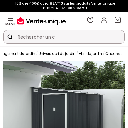
-10% dès 400€ avec
HEAT10
sur les produits Vente-unique
Plus que :
02j
01h
30m
20s
Menu
nagement de jardin
Univers abri de jardin
Abri de jardin
Cabane de j