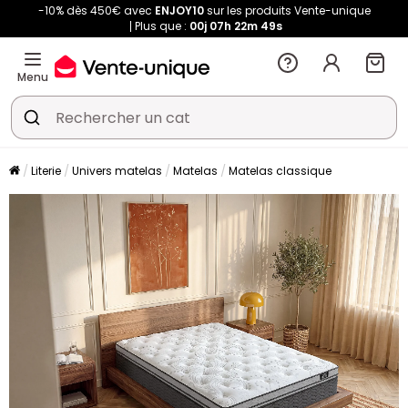
-10% dès 450€ avec
ENJOY10
sur les produits Vente-unique
Plus que :
00j
07h
22m
48s
Menu
Literie
Univers matelas
Matelas
Matelas classique