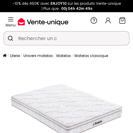
-10% dès 450€ avec
ENJOY10
sur les produits Vente-unique
Plus que :
00j
04h
42m
49s
Menu
Literie
Univers matelas
Matelas
Matelas classique