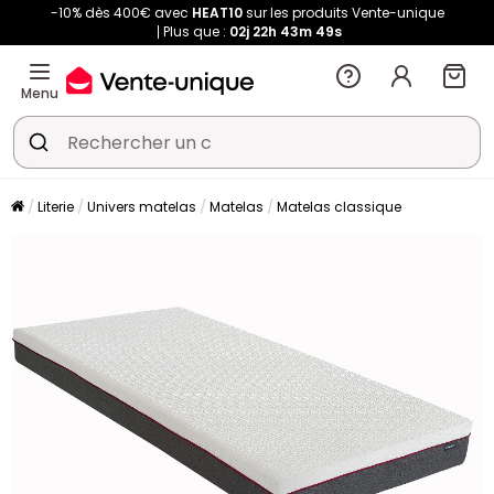
-10% dès 400€ avec
HEAT10
sur les produits Vente-unique
Plus que :
02j
22h
43m
47s
Menu
Literie
Univers matelas
Matelas
Matelas classique