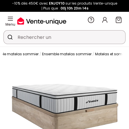
-10% dès 450€ avec
ENJOY10
sur les produits Vente-unique
Plus que :
00j
10h
23m
13s
Menu
mble matelas sommier
Ensemble matelas sommier
Matelas et sommier