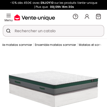
-10% dès 450€ avec
ENJOY10
sur les produits Vente-unique
Plus que :
00j
09h
16m
30s
Menu
mble matelas sommier
Ensemble matelas sommier
Matelas et sommier