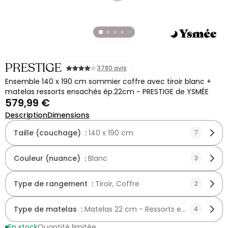
PRESTIGE
3780 avis
Ensemble 140 x 190 cm sommier coffre avec tiroir blanc +
matelas ressorts ensachés ép.22cm - PRESTIGE de YSMÉE
579,99 €
Description
Dimensions
Taille (couchage) :
140 x 190 cm
7
Couleur (nuance) :
Blanc
3
Type de rangement :
Tiroir, Coffre
2
Type de matelas :
Matelas 22 cm - Ressorts ensachés
4
En stock
Quantité limitée