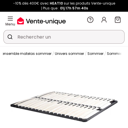
-10% dès 400€ avec
HEAT10
sur les produits Vente-unique
Plus que :
01j
17h
57m
39s
Menu
t ensemble matelas sommier
Univers sommier
Sommier
Sommier à l