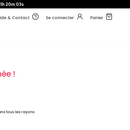
11h
20m
01s
ide & Contact
Se connecter
Panier
ée !
s tous les rayons.