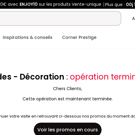
450€ avec
ENJOY10
sur les produits Vente-unique
Plus que :
00j
A
Inspirations & conseils
Corner Prestige
des - Décoration
:
opération termin
Chers Clients,
Cette opération est maintenant terminée.
nuer votre visite en retrouvant ci-dessous nos promos du moment dan
Voir les promos en cours