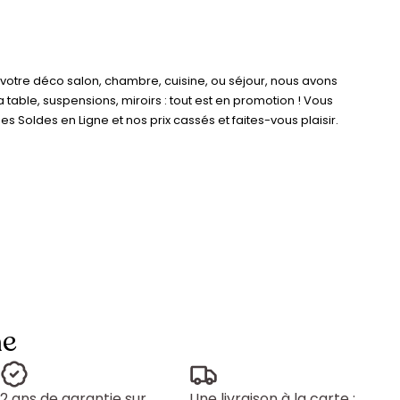
 votre déco salon, chambre, cuisine, ou séjour, nous avons
a table, suspensions, miroirs : tout est en promotion ! Vous
oldes en Ligne et nos prix cassés et faites-vous plaisir.
ne
2 ans de garantie sur
Une livraison à la carte :