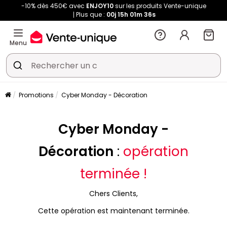
-10% dès 450€ avec
ENJOY10
sur les produits Vente-unique
Plus que :
00j
15h
01m
34s
Menu
Promotions
Cyber Monday - Décoration
Cyber Monday -
Décoration
:
opération
terminée !
Chers Clients,
Cette opération est maintenant terminée.