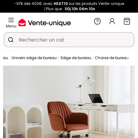
-10% dès 400€ avec
HEAT10
sur les produits Vente-unique
Plus que :
00j
10h
04m
09s
Menu
reau
Univers siège de bureau
Siège de bureau
Chaise de bureau