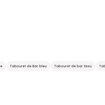
ge
Tabouret de Bar bleu
Tabouret de bar tissu
Tab