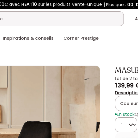
400€ avec
HEAT10
sur les produits Vente-unique
Plus que :
00j
1
A
Inspirations & conseils
Corner Prestige
MASUR
Lot de 2 t
139,99 
Descripti
Couleur
En stock
Q
Quantité