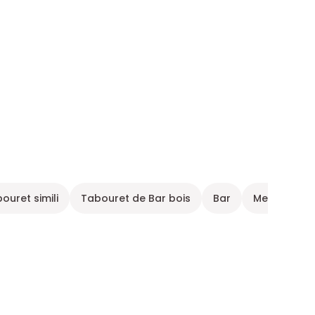
ouret simili
Tabouret de Bar bois
Bar
Meuble sal