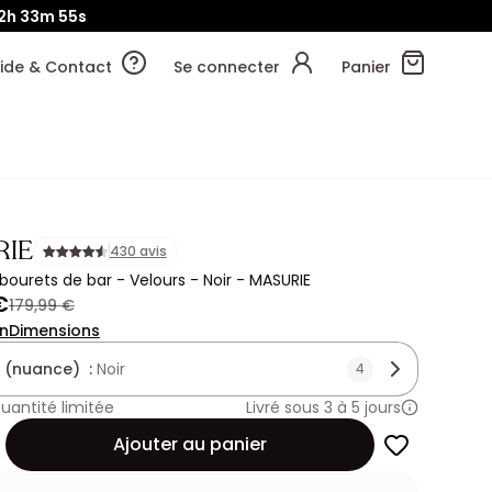
2h
33m
53s
ide & Contact
Se connecter
Panier
IE
430 avis
abourets de bar - Velours - Noir - MASURIE
€
179,99 €
on
Dimensions
 (nuance) :
Noir
4
uantité limitée
Livré sous 3 à 5 jours
Ajouter au panier