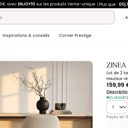
50€ avec
ENJOY10
sur les produits Vente-unique
Plus que :
00j
A
Inspirations & conseils
Corner Prestige
ZINEA
Lot de 2 t
Hauteur ré
159,99 
Descripti
En stock
Q
Quantité
Payez en
3