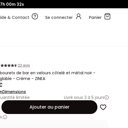
17h
00m
30s
ide & Contact
Se connecter
Panier
22 avis
abourets de bar en velours côtelé et métal noir -
glable - Crème - ZINEA
€
on
Dimensions
uantité limitée
Livré sous 3 à 5 jours
Ajouter au panier
x.