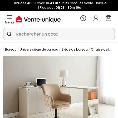
-10% dès 400€ avec
HEAT10
sur les produits Vente-unique
Plus que :
01j
23h
30m
18s
Menu
Bureau
Univers siège de bureau
Siège de bureau
Chaise de bure