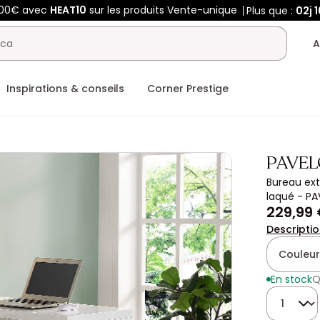
400€ avec
HEAT10
sur les produits Vente-unique
Plus que :
02j
1
A
Inspirations & conseils
Corner Prestige
PAVEL
Bureau ext
laqué - P
229,99
Descripti
Couleur
En stock
Q
Quantité