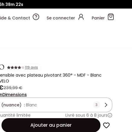
6h
38m
20s
ide & Contact
Se connecter
Panier
O
119 avis
ensible avec plateau pivotant 360° - MDF - Blanc
AVELO
 €
239,99 €
on
Dimensions
 (nuance) :
Blanc
3
uantité limitée
Livré sous 6 à 8 jours
Ajouter au panier