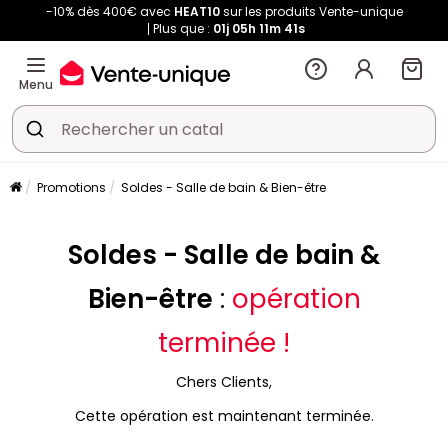
-10% dès 400€ avec
HEAT10
sur les produits Vente-unique
Plus que :
01j
05h
11m
41s
Menu
Promotions
Soldes - Salle de bain & Bien-être
Soldes - Salle de bain &
Bien-être
:
opération
terminée !
Chers Clients,
Cette opération est maintenant terminée.