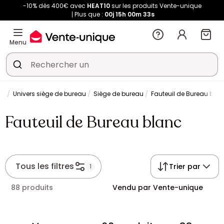
-10% dès 400€ avec
HEAT10
sur les produits Vente-unique
Plus que :
00j
15h
00m
32s
Menu
au
Univers siège de bureau
Siège de bureau
Fauteuil de Bureau bla
Fauteuil de Bureau blanc
Tous les filtres
Trier par
1
88 produits
Vendu par Vente-unique