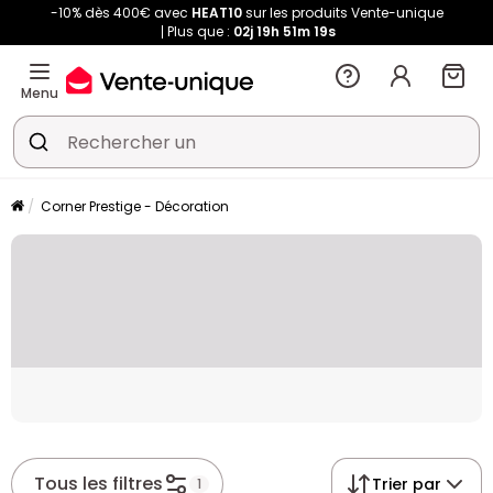
-10% dès 400€ avec
HEAT10
sur les produits Vente-unique
Plus que :
02j
19h
51m
18s
Menu
Corner Prestige - Décoration
Placeholder
Tous les filtres
Trier par
1