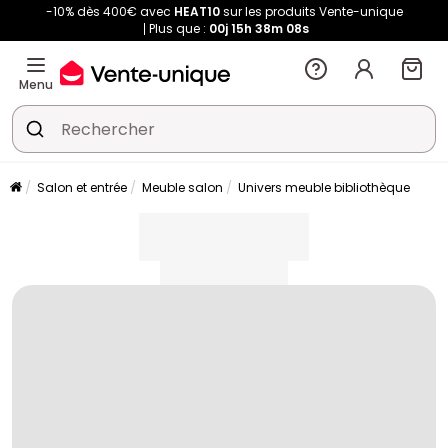
-10% dès 400€ avec
HEAT10
sur les produits Vente-unique
Plus que :
00j
15h
38m
08s
Menu
Salon et entrée
Meuble salon
Univers meuble bibliothèque
placeholder
placeholder