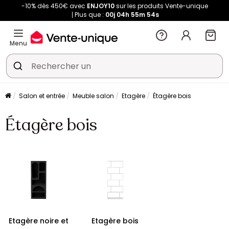
-10% dès 450€ avec
ENJOY10
sur les produits Vente-unique
Plus que :
00j
04h
55m
54s
Menu
Salon et entrée
Meuble salon
Etagère
Étagère bois
Étagère bois
Etagère noire et
Etagère bois