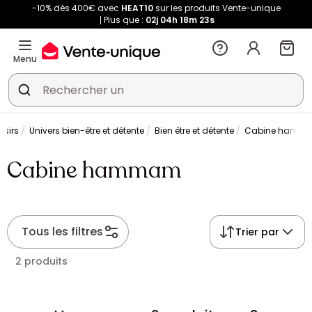
-10% dès 400€ avec
HEAT10
sur les produits Vente-unique
Plus que :
02j
04h
18m
23s
Menu
oisirs
Univers bien-être et détente
Bien être et détente
Cabine hamm
Cabine hammam
Tous les filtres
Trier par
2 produits