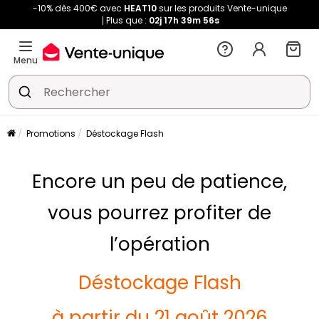
-10% dès 400€ avec
HEAT10
sur les produits Vente-unique
Plus que :
02j
17h
39m
56s
Menu
Promotions
Déstockage Flash
Encore un peu de patience,
vous pourrez profiter de
l’opération
Déstockage Flash
à partir du 21 août 2026